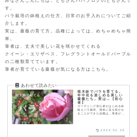
みなさんこんにちは。ともさんパパブログのともさんで
す。
バラ栽培の鉢植えの仕方、日常のお手入れについてご紹
介します。
実は、薔薇の育て方。品種によっては、めちゃめちゃ簡
単。
筆者は、丈夫で美しい花を咲かせてくれる
クイーン・エリザベス、フレグラントオールドパープル
の二種類育てています。
筆者が育てている薔薇が気になる方はこちら。
植木鉢でバラを育てる。
年中花を楽しめる美しい
薔薇たち。実は…【初心
者】
ガーデニング初心者がはじめる鉢
植えバラ栽培。簡単に花を咲かせ
ることができた品種は…筆者が、
購入した薔薇の品種、選び方など
を大公開。薔薇の魅力に迫りま
す。この時期は、新苗が販売され
る時期で、手頃な価格で薔薇を購
2024.02.26
入できます。売り切れる前にぜひ
購入を。