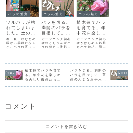
バラの魅力
バラの魅力
バラの魅力
バラを切る。
植木鉢でバラ
ツルバラが枯
満開のバラを
を育てる。年
れてしまいま
目指して。薔
中花を楽しめ
した。土の中
薇の大切なお
る美しい薔薇
にいる害虫が
ガーデニング初心
ガーデニング初心
春、夏、秋などの
手入れ、冬剪
者のともさんがバ
たち。実は…
者がはじめる鉢植
原因で。
暖かい季節になる
ラの剪定に挑戦。
えバラ栽培。簡単
と、バラの害虫対
定について。
【初心者】
難しいことは、考
に花を咲かせるこ
策は必須です。今
【初心者必
えずにバサバサ切
とができた品種
回、コガネムシの
りしました。今回
は…筆者が、購入
幼虫に根っ子を食
見】
ズボラに切ってど
した薔薇の品種、
されてツルバラが
うなるのかという
選び方などを大公
枯れてしまいまし
実験を兼ねていま
開。薔薇の魅力に
た。今回の経験を
植木鉢でバラを育て
バラを切る。満開の
す。4月以降きれ
迫ります。この時
踏まえて土の中の
る。年中花を楽しめ
バラを目指して。薔
いに成長すること
期は、新苗が販売
害虫を駆除できる
る美しい薔薇たち。
薇の大切なお手入
はできるのか。ぜ
される時期で、手
オルトランDXを購
実は…【初心者】
れ、冬剪定につい
ひ、続けてお楽し
頃な価格で薔薇を
入し使いました。
て。【初心者必見】
みください。
購入できます。売
り切れる前にぜひ
購入を。
コメント
コメントを書き込む