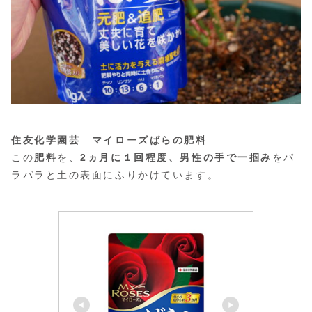
住友化学園芸 マイローズばらの肥料
この
肥料
を、
2ヵ月に１回程度、男性の手で一掴み
をパ
ラパラと土の表面にふりかけています。