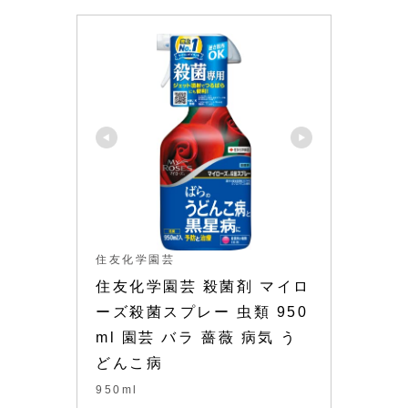
住友化学園芸
住友化学園芸 殺菌剤 マイロ
ーズ殺菌スプレー 虫類 950
ml 園芸 バラ 薔薇 病気 う
どんこ病
950ml