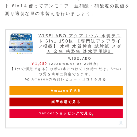
ト 6in1
を使ってアンモニア、亜硝酸・硝酸塩の数値を
測り適切な量の水替えを行いましょう。
WISELABO アクアリウム 水質テス
ト 6in1 150枚 【専門誌アクアライ
フ掲載】 水槽 水質検査 試験紙 メダ
カ 金魚 熱帯魚 淡水専用設計
WISELABO
￥1,980
（2026/08/06 05:20時点）
【1分で測定できる】水槽の水につけて1分待つだけ。6つの
水質を簡単に測定できます。
Amazonの商品レビュー・口コミを見る
Amazonで見る
楽天市場で見る
Yahoo!ショッピングで見る