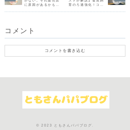
かない。それ販売店
ストが解説】金魚飼
も、ともさん流、
ります。水温を適
入しました。ヤフ
間を減らし
に原因があるかも？
育のろ過強化！コス
超らくらくメンテ
温に保つ方法を三
オク金魚の購入体
る魔法のろ
アクアリウムショッ
パ最強「底面式フィ
ナンスの方法を参
通りお伝えしま
験をリアルに、そ
魅力と、具
プの選び方。
ルター」設置方法
考に、きれいな水
す。
して届いた金魚を
使い方を画
質を保ちましょ
レビューしていき
で解説しま
う。
ます。...
コメント
コメントを書き込む
© 2023 ともさんパパブログ.