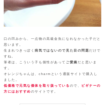
口の凹みから、一点物の高級金魚になれなかった子だと
思います。
生まれつきっぽく
病気ではないので見た目の問題
だけで
すね。
筆者は、こういう子も個性があって
ご愛嬌
だと思いま
す。
オレンジちゃんは、charmという通販サイトで購入し
ました。
低価格で元気な個体を取り扱っている
ので、
ビギナーの
方にはおすすめ
のサイトです。