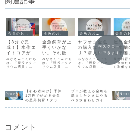
関連記事
金魚のお世話
金魚のお世話
金魚のお世話
金魚のお世話
【3分で完
金魚飼育が上
ヤフオク金魚
屋外金魚
横スクロー
成！】水作エ
手くいかな
の購入はア
イ水槽の
イトコアが
い。それ販売
リ？購入レビ
し準備。
ルできます
「最強サブフ
店に原因があ
ューからトリ
替え編】
みなさんこんにち
みなさんこんにち
みなさんこんにち
屋外飼育を
ィルター」に
は。「現役アクア
るかも？アク
は。「現役アクア
ートメントを
は。「現役アクア
る金魚たち
リウム店員」
リウム店員」
リウム店員」
し準備をし
カスタム！爆
アリウムショ
徹底解説。
×「金魚、メダ
×「金魚、メダ
×「金魚、メダ
金魚は、水
速で水を立ち
ップの選び
カ、ベタ飼育」ブ
カ、ベタ飼育」ブ
カ、ベタ飼育」ブ
10℃以下で
ロガーのともさん
ロガーのともさん
ロガーのともさん
鈍り5℃以
上げる裏技
方。
です。先日公開し
です。ともさん
です今回、初の試
します。冬
た「ロカボーイ最
が、働いているシ
みのヤフーオーク
るには、大
強サブフィルタ
ョップの金魚は、
ション（以下ヤフ
水替えとグ
【初心者向け】予算
プロが教える金魚を
ー」の記事が大好
様々なトリートメ
オク）で金魚を購
ウォーター
1万円で始める金魚
購入したときにやる
評で、読者の方か
ントをしながら販
入しました。ヤフ
が必須。冬
の屋外飼育！タラ
べき水合わせガイ
ら「水作エイトコ
売しており、私自
オク金魚の購入体
備を写真付
イ・トロ舟とソーラ
ド。楽しい金魚ライ
ア版も知りた
身が購入すること
験をリアルに、そ
細に解説し
ーポンプで作る上見
フを始めよう。
い！」とのリクエ
はよくあるのです
して届いた金魚を
す。
水槽
ストをたくさんい
が体調を崩すこと
レビューしていき
ただきました...
はほとん...
ます。...
コメント