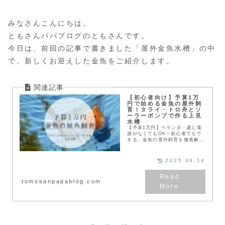
みなさんこんにちは。
ともさんパパブログのともさんです。
今日は、前回の記事で書きました「屋外金魚水槽」の中
で、新しくお迎えした金魚をご紹介します。
【初心者向け】予算1万
円で始める金魚の屋外飼
育！タライ・トロ舟とソ
ーラーポンプで作る上見
水槽
【予算1万円】ベランダ・庭に電
源がなくてもOK！初心者でもで
きる、金魚の屋外飼育を徹底解
説。タライ・トロ舟とソーラーパ
ネルで憧れの上見ライフを始めま
しょう。必要なアイテムから立ち
2025.08.14
上げ方まで、元アクアリウム店員
が写真付きでご紹介します。
tomosanpapablog.com