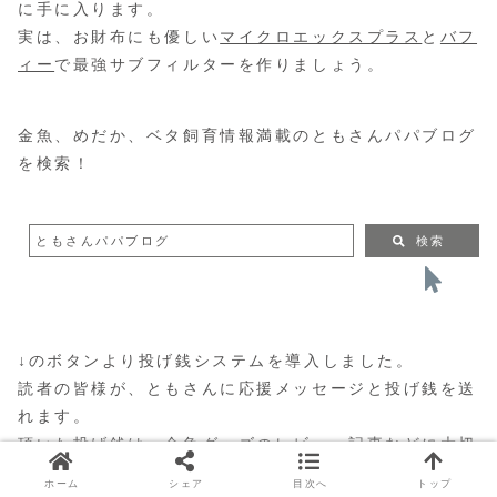
に手に入ります。
実は、お財布にも優しい
マイクロエックスプラス
と
バフ
ィー
で最強サブフィルターを作りましょう。
金魚、めだか、ベタ飼育情報満載のともさんパパブログ
を検索！
ともさんパパブログ
検索
↓のボタンより投げ銭システムを導入しました。
読者の皆様が、ともさんに応援メッセージと投げ銭を送
れます。
頂いた投げ銭は、金魚グッズのレビュー記事などに大切
に使いますので応援よろしくお願いします。
ホーム
シェア
目次へ
トップ