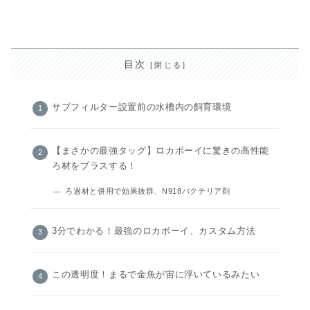
目次
サブフィルター設置前の水槽内の飼育環境
【まさかの最強タッグ】ロカボーイに驚きの高性能
ろ材をプラスする！
ろ過材と併用で効果抜群、N918バクテリア剤
3分でわかる！最強のロカボーイ、カスタム方法
この透明度！まるで金魚が宙に浮いているみたい