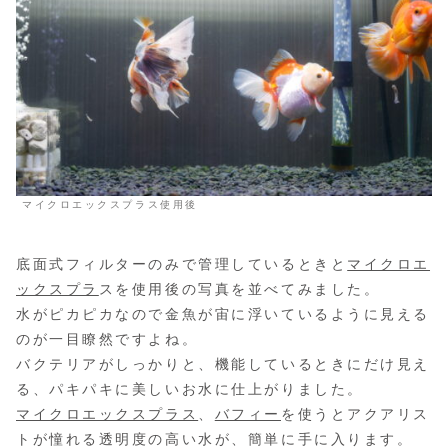
マイクロエックスプラス使用後
底面式フィルターのみで管理しているときと
マイクロエ
ックスプラ
スを使用後の写真を並べてみました。
水がピカピカなので金魚が宙に浮いているように見える
のが一目瞭然ですよね。
バクテリアがしっかりと、機能しているときにだけ見え
る、パキパキに美しいお水に仕上がりました。
マイクロエックスプラス
、
バフィー
を使うとアクアリス
トが憧れる透明度の高い水が、簡単に手に入ります。