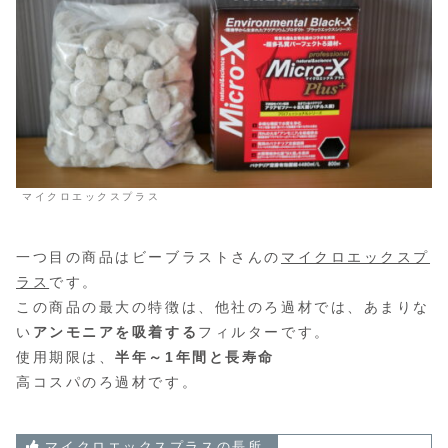
マイクロエックスプラス
一つ目の商品はビーブラストさんの
マイクロエックスプ
ラス
です。
この商品の最大の特徴は、他社のろ過材では、あまりな
い
アンモニアを吸着する
フィルターです。
使用期限は、
半年～1年間と長寿命
高コスパのろ過材です。
マイクロエックスプラスの長所