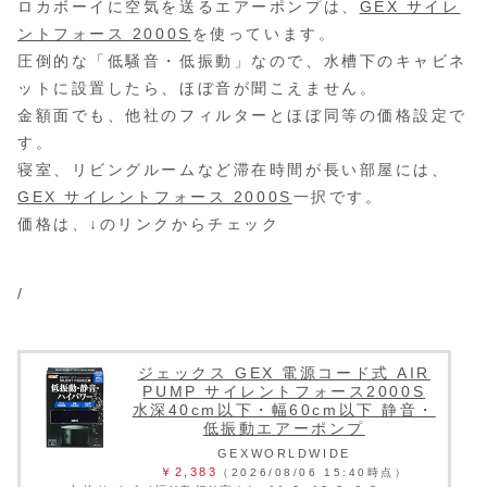
ロカボーイに空気を送るエアーポンプは、
GEX サイレ
ントフォース 2000S
を使っています。
圧倒的な「低騒音・低振動」なので、水槽下のキャビネ
ットに設置したら、ほぼ音が聞こえません。
金額面でも、他社のフィルターとほぼ同等の価格設定で
す。
寝室、リビングルームなど滞在時間が長い部屋には、
GEX サイレントフォース 2000S
一択です。
価格は、↓のリンクからチェック
/
ジェックス GEX 電源コード式 AIR
PUMP サイレントフォース2000S
水深40cm以下・幅60cm以下 静音・
低振動エアーポンプ
GEXWORLDWIDE
￥2,383
（2026/08/06 15:40時点）