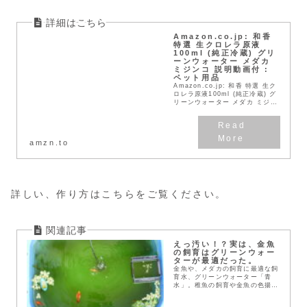
Amazon.co.jp: 和香
特選 生クロレラ原液
100ml (純正冷蔵) グリ
ーンウォーター メダカ
ミジンコ 説明動画付 :
ペット用品
Amazon.co.jp: 和香 特選 生ク
ロレラ原液100ml (純正冷蔵) グ
リーンウォーター メダカ ミジン
コ 説明動画付 : ペット用品
amzn.to
詳しい、作り方はこちらをご覧ください。
えっ汚い！？実は、金魚
の飼育はグリーンウォー
ターが最適だった。
金魚や、メダカの飼育に最適な飼
育水、グリーンウォーター「青
水」。稚魚の飼育や金魚の色揚げ
効果など様々なメリットがありま
す。グリーンウォーターのつくり