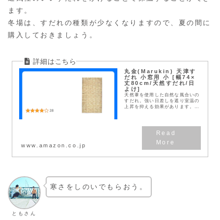
ます。
冬場は、すだれの種類が少なくなりますので、夏の間に
購入しておきましょう。
丸金(Marukin) 天津す
だれ 小窓用 小 [幅74×
丈80cm/天然すだれ/日
よけ]
天然葦を使用した自然な風合いの
すだれ。強い日差しを遮り室温の
上昇を抑える効果があります。ま
た、適度な通気性と涼やかな風情
で快適な空間を演出します。古来
使われてきたものですが、エコな
観点からも今でも日本...
www.amazon.co.jp
寒さをしのいでもらおう。
ともさん