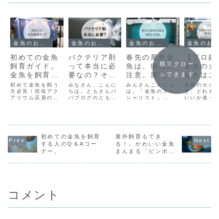
金魚のお世話
金魚のお世話
金魚のお世話
金魚のお世話
初めての金魚
バクテリア剤
春先の屋外金
【プロ厳
横スクロー
飼育ガイド。
って本当に必
魚は、病気に
金魚のカ
金魚を飼育す
要なの？その
注意。瀕死の
抜きはこ
ルできます
るときに知っ
質問を解決し
状態から救っ
決まり！
初めて金魚を飼う
みなさん、こんに
みんさんこんにち
金魚のカル
ていてほしい
方必見！現役アク
ます。
ちは。ともさんパ
た方法
は。「金魚のスペ
のスペシ
き、どれを
アリウム店員のと
パブログのともさ
シャリスト」
いいか迷っ
お世話のこと
ストが教
もさんが、金魚を
んです。今日は、
×「金魚、メダ
せんか？ア
おすすめ
自宅に迎えた当日
「金魚飼育・めだ
カ、ベタ飼育」ブ
ウム店員の
の準備や「水合わ
か」飼育に必要な
ロガーのともさん
んが、初心
せ」の正しい手順
バクテリア。今回
です。2026年の3
ベテランま
を分かりやすく解
の記事は、バクテ
月に入り、気温が
して使える
説します。カルキ
リア剤の必要性に
暖かい日が続いて
めのカルキ
初めての金魚を飼育
屋外飼育もでき
抜きの選び方か
ついてお伝えしま
いますね。例年よ
厳選してご
する人のQ＆Aコー
る！。かわいい金魚
ら、初心者が陥り
す。ぜひ、最後ま
りも、気温が上が
金魚の健康
ナー。
まんまる「ピンポン
がちな「バクテリ
でご一読くださ
るのが早いため、
水作りの秘
パール」の飼い方。
ア」の注意点ま
い。そもそもバク
金魚の冬眠も早め
えます。
で、失敗しないコ
テリアって何！？
に切り上げまし
ツをプロの視点で
バクテリアは、
た。今回は、ちょ
まとめました。
糞・...
っと...
コメント