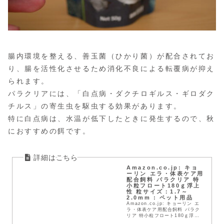
腸内環境を整える、善玉菌（ひかり菌）が配合されてお
り、腸を活性化させるため消化不良による転覆病が抑え
られます。
パラクリアには、「白点病・ダクチロギルス・ギロダク
チルス」の寄生虫を駆虫する効果があります。
特に白点病は、水温が低下したときに発生するので、秋
におすすめの餌です。
Amazon.co.jp: キョ
ーリン エラ・体表ケア用
配合飼料 パラクリア 特
小粒フロート180ｇ浮上
性 粒サイズ：1.7～
2.0mm : ペット用品
Amazon.co.jp: キョーリン エ
ラ・体表ケア用配合飼料 パラク
リア 特小粒フロート180ｇ浮上
性 粒サイズ：1.7～2.0mm : ペ