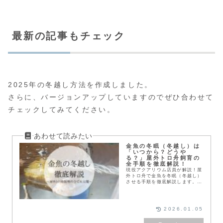
最新の記事もチェック
2025年の冬越し方法を作成しました。
さらに、バージョンアップしていますのでぜひ合わせて
チェックしてみてください。
金魚の冬眠（冬越し）は
「いつから？どうや
る？」屋外トロ舟飼育の
全手順を徹底解説！
現役アクアリウム店員が解説！屋
外トロ舟で金魚を冬眠（冬越し）
させる手順を徹底解説します。
11月からの餌やり、ろ過器のセ
ット、青水の種水など、大切な金
魚を無事越冬させるためのプロ直
伝の秘訣を公開！
2026.01.05