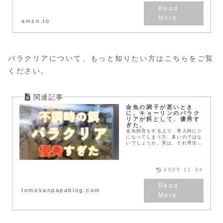
ット用品
amzn.to
パラクリアについて、もっと知りたい方はこちらをご覧
ください。
金魚の調子が悪いとき
に。キョーリンのパラク
リアが餌として、優秀す
ぎた。
金魚飼育をする上で、導入時に☆
になってしまう方、多いのではな
いでしょうか。実は、それ寄生虫
がエラや体表に取り付いているの
かも。ダクチロギルス、ギロダク
チルスは肉眼で見ることが難し
い。この寄生虫をパラクリアを与
2025.11.24
えて駆虫しよう。筆者の実体験
も、記載しています。
tomosanpapablog.com