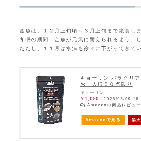
金魚は、１２月上旬頃～３月上旬まで絶食し
冬眠の期間、金魚が元気に耐えられるよう、
ただし、１１月は水温も徐々に下がってきて
キョーリン パラクリア
お一人様５０点限り
キョーリン
￥1,080
（2026/08/09 1
Amazonの商品レビュ
Amazonで見る
楽