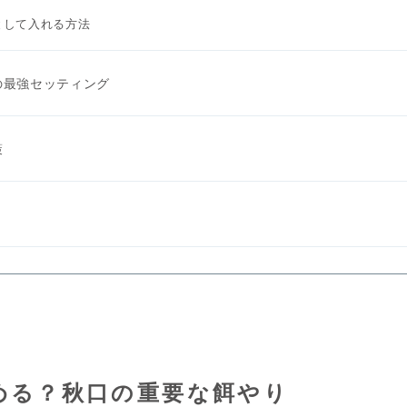
として入れる方法
の最強セッティング
策
める？秋口の重要な餌やり