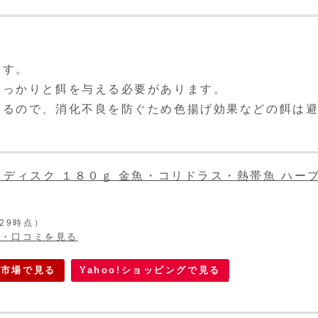
ます。
しっかりと餌を与える必要があります。
いるので、消化不良を防ぐため色揚げ効果などの餌は
 ディスク １８０ｇ 金魚・コリドラス・熱帯魚 ハーブ
8:29時点）
ー・口コミを見る
天市場で見る
Yahoo!ショッピングで見る