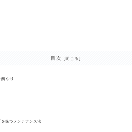
目次
な餌やり
う
質を保つメンテナンス法