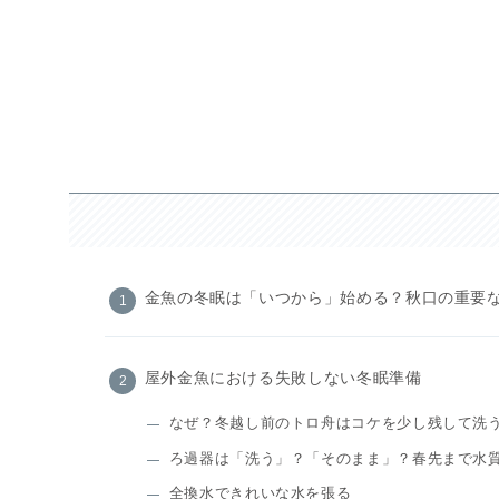
金魚の冬眠は「いつから」始める？秋口の重要
屋外金魚における失敗しない冬眠準備
なぜ？冬越し前のトロ舟はコケを少し残して洗
ろ過器は「洗う」？「そのまま」？春先まで水
全換水できれいな水を張る