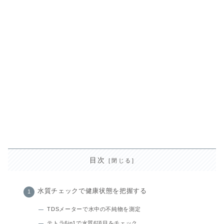
目次
水質チェックで健康状態を把握する
TDSメーターで水中の不純物を測定
テトラ6in1で水質6項目をチェック