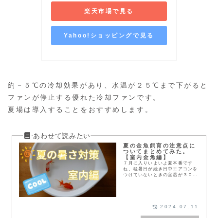
楽天市場で見る
Yahoo!ショッピングで見る
約－５℃の冷却効果があり、水温が２５℃まで下がると
ファンが停止する優れた冷却ファンです。
夏場は導入することをおすすめします。
夏の金魚飼育の注意点に
ついてまとめてみた。
【室内金魚編】
７月に入りいよいよ夏本番です
ね。猛暑日が続き日中エアコンを
つけていないときの室温が３０℃
を超えることも・・・金魚は３
０℃を超えると体調を崩してしま
う可能性が高まります。水温を適
温に保つ方法を三通りお伝えしま
す。
2024.07.11