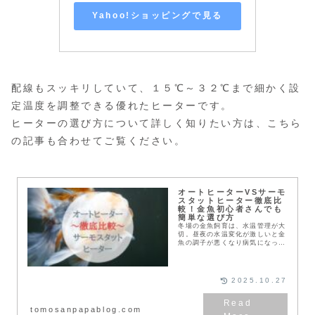
Yahoo!ショッピングで見る
配線もスッキリしていて、１５℃～３２℃まで細かく設
定温度を調整できる優れたヒーターです。
ヒーターの選び方について詳しく知りたい方は、こちら
の記事も合わせてご覧ください。
オートヒーターVSサーモ
スタットヒーター徹底比
較！金魚初心者さんでも
簡単な選び方
冬場の金魚飼育は、水温管理が大
切。昼夜の水温変化が激しいと金
魚の調子が悪くなり病気になって
しまうことも。そんなときに、活
躍してくれるのがヒーターです。
種類や選び方がわからない初心者
さんにも、最適なヒーターをご提
2025.10.27
案します。
tomosanpapablog.com