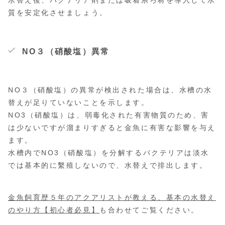
水替え後、バクテリア剤または吸着系ろ材を導入して水
質を安定化させましょう。
NO３（硝酸塩）異常
NO３（硝酸塩）の異常が検出された場合は、水槽の水
替えが足りていないことを示します。
NO3（硝酸塩）は、弱毒化された有害物質のため、害
は少ないですが溜まりすぎると金魚に有害な影響を与え
ます。
水槽内でNO3（硝酸塩）を分解するバクテリアは淡水
では基本的に繫殖しないので、水替えで排出します。
金魚飼育歴５年のアクアリストが教える、基本の水替え
のやり方【初心者必見】
も合わせてご覧ください。