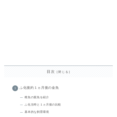
目次
ふ化後約１ヵ月後の金魚
稚魚の親魚を紹介
ふ化当時と１ヵ月後の比較
基本的な飼育環境