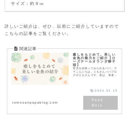
サイズ：約９㎝
詳しいご紹介は、ぜひ、以前にご紹介していますので
こちらの記事をご覧ください。
癒しをもとめて。美しい
金魚の魅力をご紹介【ロ
ーズテールオランダ獅子
頭】
育児を頑張っておられるパパ、マ
マこんにちは。ともさんパパブロ
グのともさんです。実は、筆者の
ともさんは、アクアリウム歴15
年以上、金魚の飼育歴は5年の経
験者です。日々の育児、仕事で疲
れておられるパパ、マ...
2024.01.15
tomosanpapablog.com