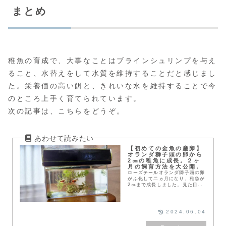
まとめ
稚魚の育成で、大事なことはブラインシュリンプを与え
ること、水替えをして水質を維持することだと感じまし
た。栄養価の高い餌と、きれいな水を維持することで今
のところ上手く育てられています。
次の記事は、こちらをどうぞ。
【初めての金魚の産卵】
オランダ獅子頭の卵から
2㎝の稚魚に成長。２ヶ
月の飼育方法を大公開。
ローズテールオランダ獅子頭の卵
がふ化して二ヵ月になり、稚魚が
2㎝まで成長しました。見た目も
すっかり成魚のように、なってき
ています。金魚初心者の方に向け
て、ここまで育てたノウハウを特
別に公開します。この機会に大切
2024.06.04
に育てている金魚の子孫を、残し
て見ませんか。