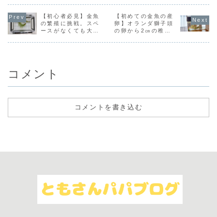
るので、電源コー
す。金魚飼育をし
は、肉眼で確認す
めには、飼
ドの必要なし。屋
ていて、繁殖に挑
るのが困難で手遅
減らす必要
外飼育を楽しみま
戦したいと思う
れになりがち。ギ
ます。取り
【初心者必見】金魚
【初めての金魚の産
しょう。
方、結構いらっし
ロダクチルス、ダ
魚の選別方
の繁殖に挑戦。スペ
卵】オランダ獅子頭
ゃると思います。
クチロギルスに寄
真付きで公
ースがなくても大丈
の卵から2㎝の稚魚
稚魚を飼育するに
生された場合の対
います。大
夫。育てるお守りケ
に成長。２ヶ月の飼
は、情報収集する
処法を公開しま
魚を育てる
ースで稚魚を育てよ
育方法を大公開。
ほど、水槽を増や
す。
参考にどう
う。
すよう促される記
事...
コメント
コメントを書き込む