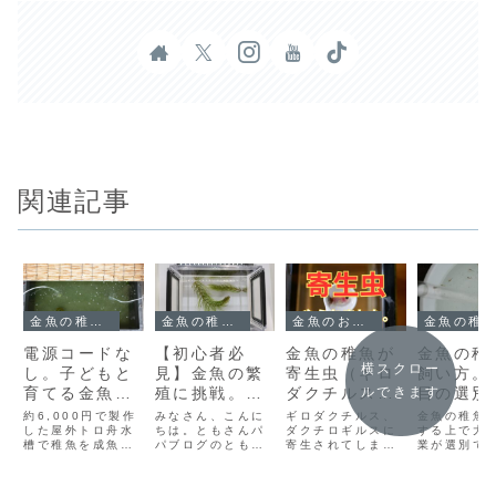
関連記事
金魚の稚魚の成長記録
金魚の稚魚の成長記録
金魚のお世話
金魚の稚魚の成長記録
電源コードな
【初心者必
金魚の稚魚が
金魚の稚
横スクロー
し。子どもと
見】金魚の繁
寄生虫（ギロ
飼い方。
育てる金魚の
殖に挑戦。ス
ダクチルス、
目の選別
ルできます
稚魚。屋外ト
ペースがなく
ダクチロギル
法。残す
約6,000円で製作
みなさん、こんに
ギロダクチルス、
金魚の稚魚
ロ舟水槽を約
した屋外トロ舟水
ても大丈夫。
ちは。ともさんパ
ス）にやられ
ダクチロギルスに
の基準を
する上で大
槽で稚魚を成魚に
パブログのともさ
寄生されてしまっ
業が選別で
6,000円で作
育てるお守り
ました。
ます。
なるまで育てま
んです。最近は、
たローズテールオ
られた飼育
りました。
ケースで稚魚
す。ソーラーパネ
金魚の稚魚の子育
ランダ獅子頭の稚
スで元気で
ルを使って設置す
てに奮闘していま
魚。この寄生虫
な金魚を育
を育てよう。